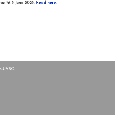
anité
, 3 June 2023.
Read here
.
aco-UVSQ