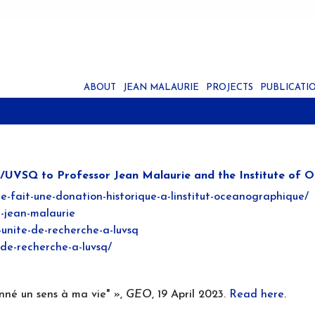
ABOUT
JEAN MALAURIE
PROJECTS
PUBLICATI
C/UVSQ to Professor Jean Malaurie and the Institute of 
ie-fait-une-donation-historique-a-linstitut-oceanographique/
r-jean-malaurie
e-unite-de-recherche-a-luvsq
e-de-recherche-a-luvsq/
donné un sens à ma vie" »,
GEO
, 19 April 2023.
Read here
.